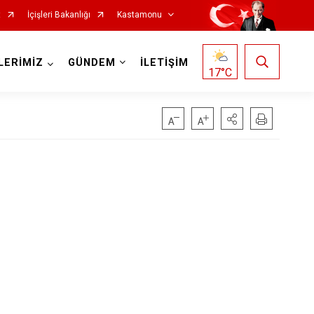
t
İçişleri Bakanlığı
Kastamonu
LERİMİZ
GÜNDEM
İLETİŞİM
17
°C
Hanönü
İhsangazi
İnebolu
Küre
Pınarbaşı
Şenpazar