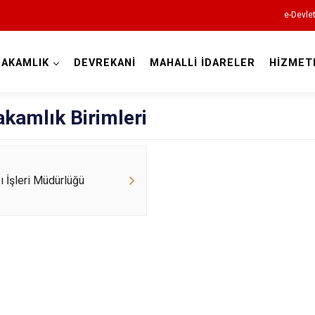
e-Devle
AKAMLIK
DEVREKANİ
MAHALLİ İDARELER
HİZMET
Kastamonu
kamlık Birimleri
zı İşleri Müdürlüğü
Abana
Ağlı
Araç
Azdavay
Bozkurt
Çatalzeytin