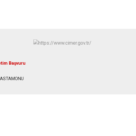
Seydiler
Taşköprü
Tosya
etim Başvuru
i/KASTAMONU