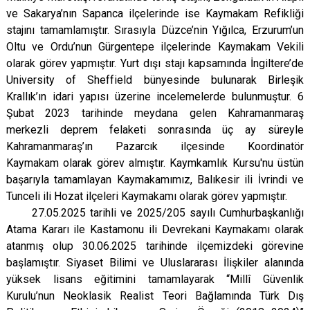
ve Sakarya’nın Sapanca ilçelerinde ise Kaymakam Refikliği
stajını tamamlamıştır. Sırasıyla Düzce’nin Yığılca, Erzurum’un
Oltu ve Ordu’nun Gürgentepe ilçelerinde Kaymakam Vekili
olarak görev yapmıştır. Yurt dışı stajı kapsamında İngiltere’de
University of Sheffield
bünyesinde bulunarak Birleşik
Krallık’ın idari yapısı üzerine incelemelerde bulunmuştur. 6
Şubat 2023 tarihinde meydana gelen Kahramanmaraş
merkezli deprem felaketi sonrasında üç ay süreyle
Kahramanmaraş’ın Pazarcık ilçesinde Koordinatör
Kaymakam
olarak görev almıştır. Kaymkamlık Kursu'nu üstün
başarıyla tamamlayan Kaymakamımız,
Balıkesir ili İvrindi ve
Tunceli ili Hozat ilçeleri Kaymakamı olarak görev yapmıştır.
27.05.2025 tarihli ve 2025/205 sayılı Cumhurbaşkanlığı
Atama Kararı ile Kastamonu ili Devrekani Kaymakamı olarak
atanmış olup 30.06.2025 tarihinde ilçemizdeki görevine
başlamıştır. Siyaset Bilimi ve Uluslararası İlişkiler alanında
yüksek lisans eğitimini tamamlayarak “Millî Güvenlik
Kurulu’nun Neoklasik Realist Teori Bağlamında Türk Dış