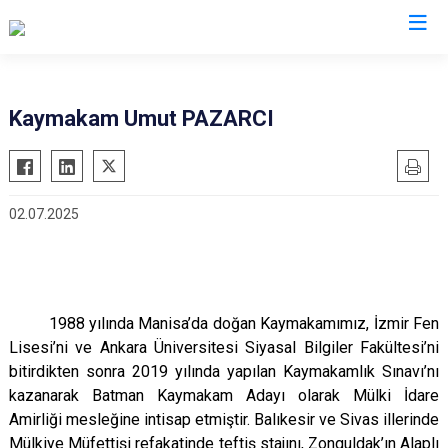
Kastamonu
Kaymakam Umut PAZARCI
Abana
Hanönü
Ağlı
İhsangazi
02.07.2025
Araç
İnebolu
Azdavay
Küre
Bozkurt
Pınarbaşı
Çatalzeytin
Şenpazar
1988 yılında Manisa’da doğan Kaymakamımız,
İzmir Fen
Cide
Seydiler
Lisesi’ni ve Ankara Üniversitesi Siyasal Bilgiler Fakültesi’ni
bitirdikten sonra 2019 yılında yapılan Kaymakamlık Sınavı’nı
Daday
Taşköprü
kazanarak Batman Kaymakam Adayı olarak Mülki İdare
Devrekani
Tosya
Amirliği mesleğine intisap etmiştir. Balıkesir ve Sivas illerinde
Doğanyurt
Mülkiye Müfettişi refakatinde teftiş stajını, Zonguldak’ın Alaplı