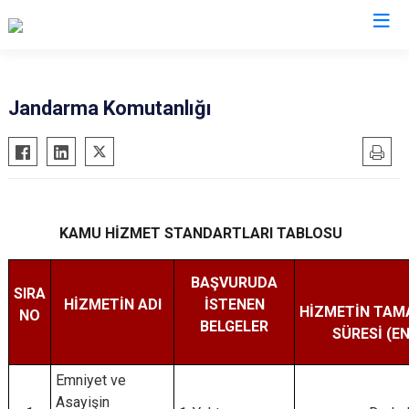
Kastamonu
Jandarma Komutanlığı
Abana
Hanönü
Ağlı
İhsangazi
Araç
İnebolu
Azdavay
Küre
KAMU HİZMET STANDARTLARI TABLOSU
Bozkurt
Pınarbaşı
BAŞVURUDA
Çatalzeytin
Şenpazar
SIRA
HİZMETİN ADI
İSTENEN
HİZMETİN TA
Cide
Seydiler
NO
BELGELER
SÜRESİ (EN
Daday
Taşköprü
Devrekani
Tosya
Emniyet ve
Doğanyurt
Asayişin