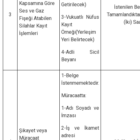
Kapsamına Göre
Getirilecek)
İstenilen Be
Ses ve Gaz
3
Tamamlandıkta
3-Vukuatlı Nüfus
Fişeği Atabilen
(İki) Sa
Kayıt
Silahlar Kayıt
Örneği(Yerleşim
İşlemleri
Yeri Belirtecek)
4-Adli Sicil
Beyanı
1-Belge
İstenmemektedir.
Müracaatta:
1-Adı Soyadı ve
İmzası
2-İş ve İkamet
Şikayet veya
adresi
Müracaat